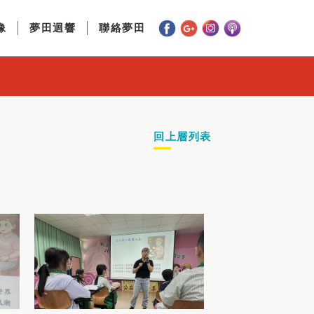
像
夢田迴響
聯絡夢田
回上層列表