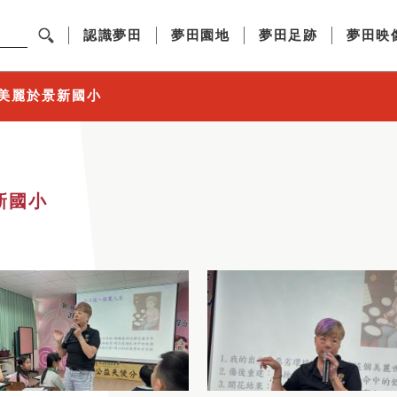
認識夢田
夢田園地
夢田足跡
夢田映
~美麗於景新國小
新國小